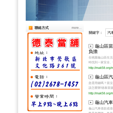
聯絡方式
more…
關鍵字：
龜山區當
負擔
在桃園龜山區生活
時找到一家安全、快
http://mak58.org
龜山區汽
急需用錢嗎？當沒
該怎麼辦!德泰當舖是
http://mak58.org
龜山汽車
龜山汽車借款或借