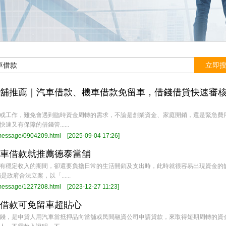
舖推薦｜汽車借款、機車借款免留車，借錢借貸快速審
或工作，難免會遇到臨時資金周轉的需求，不論是創業資金、家庭開銷，還是緊急費
速又有保障的借錢管......
/message/0904209.html
[2025-09-04 17:26]
車借款就推薦德泰當舖
有穩定收入的期間，卻還要負擔日常的生活開銷及支出時，此時就很容易出現資金的
政府合法立案，以「......
/message/1227208.html
[2023-12-27 11:23]
借款可免留車超貼心
錢，是申貸人用汽車當抵押品向當舖或民間融資公司申請貸款，來取得短期周轉的資