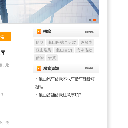
標籤
more…
借款
龜山區機車借款
免留車
龜山融資
龜山當舖
汽車借款
核零
借錢
借貸
用，此
服務資訊
more…
龜山汽車借款不限車齡車種皆可
辦理
缺口，
龜山當舖借款注意事項?
金。優