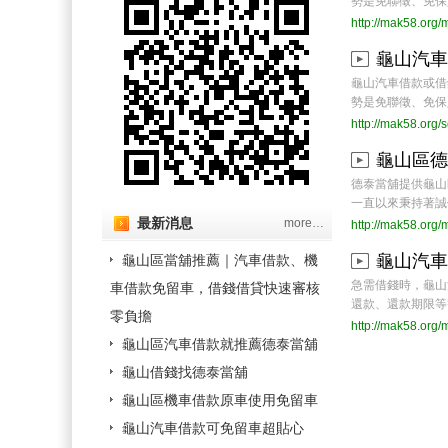
勢是免聯徵、免保人
http://mak58.org
龜山汽車
龜山汽車借款或借
勢是免聯徵、免保人
http://mak58.org/
龜山區德
德泰當舖提供龜山
一直以來秉持著誠信
最新消息
more…
http://mak58.org
龜山汽車
龜山區當舖推薦｜汽車借款、機
急需借錢時，龜山
車借款免留車，借錢借貸快速審核
還款、還款期限等等
零負擔
http://mak58.org
龜山區汽車借款就推薦德泰當舖
龜山借錢找德泰當舖
龜山區機車借款原車使用免留車
龜山汽車借款可免留車超貼心